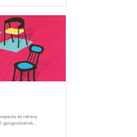
erapeuta és néhány
ő gyógyulásának...