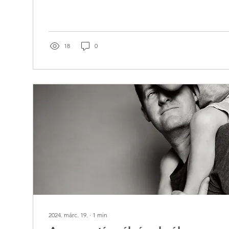
18
0
2024. márc. 19.
∙
1
min