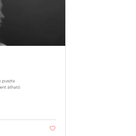
k puszta
ent átható