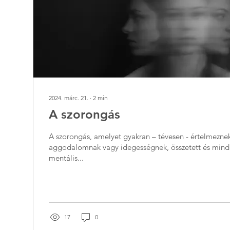
2024. márc. 21.
∙
2
min
A szorongás
A szorongás, amelyet gyakran – tévesen - értelmezne
aggodalomnak vagy idegességnek, összetett és mind
mentális...
17
0