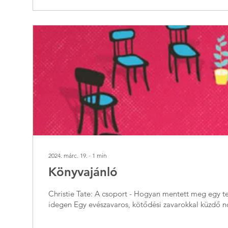
2024. márc. 19.
∙
1
min
Könyvajánló
Christie Tate: A csoport - Hogyan mentett meg egy t
idegen Egy evészavaros, kötődési zavarokkal küzdő n