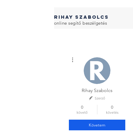
RIHAY SZABOLcS
online segítő beszélgetés
További műveletek
Rihay Szabolcs
Szerző
0
0
követő
követés
Követem