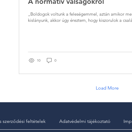
A normatív válságokról
„Boldogok voltunk a feleségemmel, aztán amikor meg
kislányunk, akkor úgy éreztem, hogy kiszorulok a csalá
10
0
Load More
s szerződési feltételek
Adatvédelmi tájékoztató
Imp