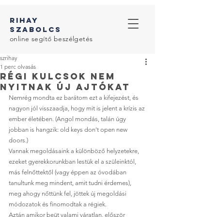
RIHAY
SZABOLcS
online segítő beszélgetés
szrihay
1 perc olvasás
régi kulcsok nem
nyitnak új ajtókat
Nemrég mondta ez barátom ezt a kifejezést, és 
nagyon jól visszaadja, hogy mit is jelent a krízis az 
ember életében. (Angol mondás, talán úgy 
jobban is hangzik: old keys don't open new 
doors.)
Vannak megoldásaink a különböző helyzetekre, 
ezeket gyerekkorunkban lestük el a szüleinktól, 
más felnőttektől (vagy éppen az óvodában 
tanultunk meg mindent, amit tudni érdemes), 
meg ahogy nőttünk fel, jöttek új megoldási 
módozatok és finomodtak a régiek. 
Aztán amikor beüt valami váratlan, először 