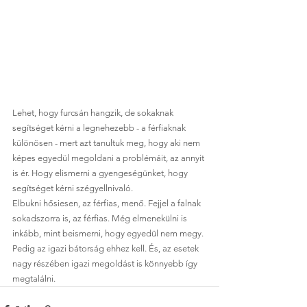
Lehet, hogy furcsán hangzik, de sokaknak 
segítséget kérni a legnehezebb - a férfiaknak 
különösen - mert azt tanultuk meg, hogy aki nem 
képes egyedül megoldani a problémáit, az annyit 
is ér. Hogy elismerni a gyengeségünket, hogy 
segítséget kérni szégyellnivaló. 
Elbukni hősiesen, az férfias, menő. Fejjel a falnak 
sokadszorra is, az férfias. Még elmenekülni is 
inkább, mint beismerni, hogy egyedül nem megy. 
Pedig az igazi bátorság ehhez kell. És, az esetek 
nagy részében igazi megoldást is könnyebb így 
megtalálni.