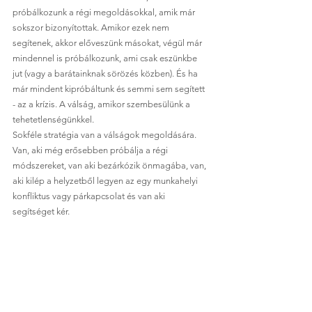
próbálkozunk a régi megoldásokkal, amik már 
sokszor bizonyítottak. Amikor ezek nem 
segítenek, akkor előveszünk másokat, végül már 
mindennel is próbálkozunk, ami csak eszünkbe 
jut (vagy a barátainknak sörözés közben). És ha 
már mindent kipróbáltunk és semmi sem segített 
- az a krízis. A válság, amikor szembesülünk a 
tehetetlenségünkkel. 
Sokféle stratégia van a válságok megoldására. 
Van, aki még erősebben próbálja a régi 
módszereket, van aki bezárkózik önmagába, van, 
aki kilép a helyzetből legyen az egy munkahelyi 
konfliktus vagy párkapcsolat és van aki 
segítséget kér. 