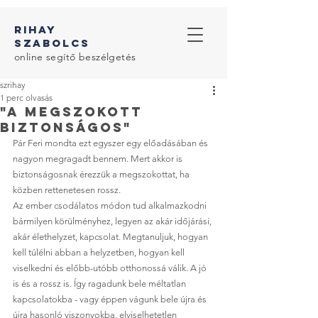
RIHAY
SZABOLcS
online segítő beszélgetés
szrihay
1 perc olvasás
"A megszokott
biztonságos"
Pár Feri mondta ezt egyszer egy előadásában és 
nagyon megragadt bennem. Mert akkor is 
biztonságosnak érezzük a megszokottat, ha 
közben rettenetesen rossz. 
Az ember csodálatos módon tud alkalmazkodni 
bármilyen körülményhez, legyen az akár időjárási, 
akár élethelyzet, kapcsolat. Megtanuljuk, hogyan 
kell túlélni abban a helyzetben, hogyan kell 
viselkedni és előbb-utóbb otthonossá válik. A jó 
is és a rossz is. Így ragadunk bele méltatlan 
kapcsolatokba - vagy éppen vágunk bele újra és 
újra hasonló viszonyokba, elviselhetetlen 