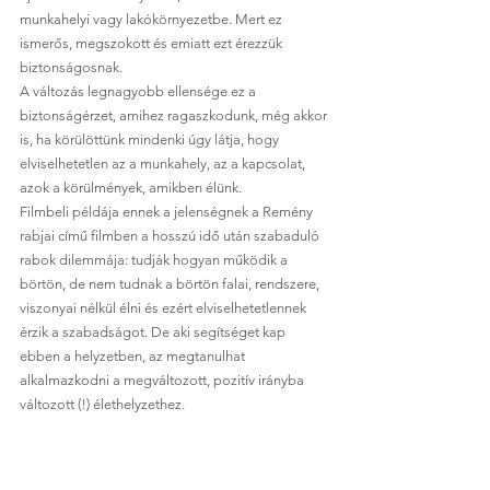
munkahelyi vagy lakókörnyezetbe. Mert ez 
ismerős, megszokott és emiatt ezt érezzük 
biztonságosnak. 
A változás legnagyobb ellensége ez a 
biztonságérzet, amihez ragaszkodunk, még akkor 
is, ha körülöttünk mindenki úgy látja, hogy 
elviselhetetlen az a munkahely, az a kapcsolat, 
azok a körülmények, amikben élünk. 
Filmbeli példája ennek a jelenségnek a Remény 
rabjai című filmben a hosszú idő után szabaduló 
rabok dilemmája: tudják hogyan működik a 
börtön, de nem tudnak a börtön falai, rendszere, 
viszonyai nélkül élni és ezért elviselhetetlennek 
érzik a szabadságot. De aki segítséget kap 
ebben a helyzetben, az megtanulhat 
alkalmazkodni a megváltozott, pozitív irányba 
változott (!) élethelyzethez.